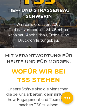
TIEF- UND STRASSENBAU
SCHWERIN
Wir realisieren seit 2007
Tiefbauvorhaben im Straßenbau,
Kanalbau, Asphaltbau, Erdbau und
Druckrohrleitungsbau.
mit verantwortung für
heute und für morgen.
wofür wir bei
tss stehen
Unsere Stärke sind die Menschen,
die bei uns arbeiten, denn ihr Know-
how, Engagement und Teamgeist
machen TSS zu einem