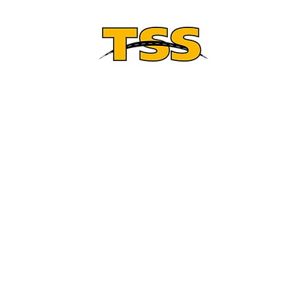
 bis zur Strasse: Wir baue
ND STRASSENBAU 
fbauvorhaben im Straßenbau, Kanalbau, Rohr
uckrohrleitungsbau für Trinkwasser. Als leistu
en und Privatkunden bieten wir komplette L
 Hand. Unser Einsatzgebiet umfasst Mecklen
olstein, Hamburg, das östliche Niedersachse