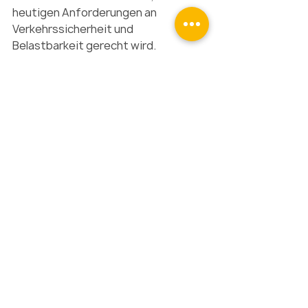
heutigen Anforderungen an 
Verkehrssicherheit und 
Belastbarkeit gerecht wird. 
Die neue Asphaltfahrbahn sorgt für 
eine komfortable Befahrbarkeit und 
eine nachhaltige Verbesserung der 
Infrastruktur im gesamten Bereich.
Bildnachweis: TSS Tief- und Straßenbau 
Schwerin GmbH
Aktuelle Beiträge
Alle ansehen